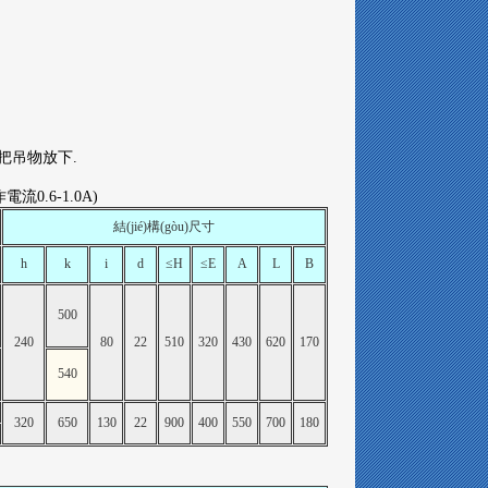
的把吊物放下.
流0.6-1.0A)
結(jié)構(gòu)尺寸
h
k
i
d
≤H
≤E
A
L
B
500
240
80
22
510
320
430
620
170
540
320
650
130
22
900
400
550
700
180