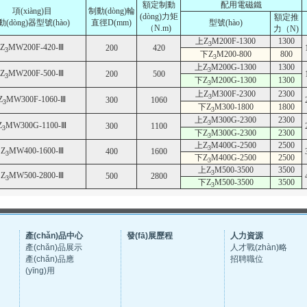
額定制動
配用電磁鐵
項(xiàng)目
制動(dòng)輪
(dòng)力矩
額定推
動(dòng)器型號(hào)
直徑D(mm)
型號(hào)
（N.m)
力（N)
上Z
M200F-1300
1300
3
Z
MW200F-420-Ⅲ
200
420
3
下Z
M200-800
800
3
上Z
M200G-1300
1300
3
Z
MW200F-500-Ⅲ
200
500
3
下Z
M200G-1300
1300
3
上Z
M300F-2300
2300
3
Z
MW300F-1060-Ⅲ
300
1060
3
下Z
M300-1800
1800
3
上Z
M300G-2300
2300
3
Z
MW300G-1100-Ⅲ
300
1100
3
下Z
M300G-2300
2300
3
上Z
M400G-2500
2500
3
Z
MW400-1600-Ⅲ
400
1600
3
下Z
M400G-2500
2500
3
上Z
M500-3500
3500
3
Z
MW500-2800-Ⅲ
500
2800
3
下Z
M500-3500
3500
3
產(chǎn)品中心
發(fā)展歷程
人力資源
產(chǎn)品展示
人才戰(zhàn)略
產(chǎn)品應
招聘職位
(yīng)用