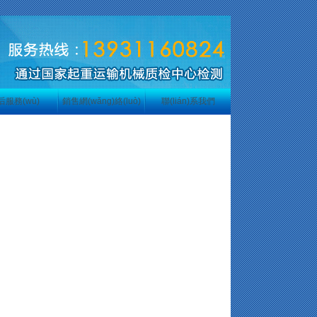
后服務(wù)
銷售網(wǎng)絡(luò)
聯(lián)系我們