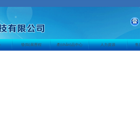
心
發(fā)展歷程
產(chǎn)品中心
人力資源
售