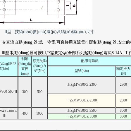
Ⅲ型 技術(shù)數(shù)據(jù)及結(jié)構(gòu)尺寸
交直流自動(dòng)器:萬一停電,可直接用直流電打開制動(dòng)器,安全
Ⅲ型 制動(dòng)器可按用戶需要定做(全部系列起動(dòng)電流8-14A 工作電
制動
額定制動
配用電磁鐵
dòng)器型
(dòng)輪
(dòng)力
號(hào)
直徑
額定推力
矩(Nm)
型號(hào)
(mm)
(N)
上Z
MW300G-2300
2300
3
300-500-Ⅲ
300
500
下Z
MW300JZ-2300
2300
3
上Z
MW500G-3500
3500
400-1000-
3
400
1000
Ⅲ
下Z
MW400JZ-3500
3500
3