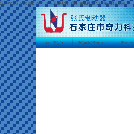
亚洲av观看_欧美性爱www._伊甸园肥胖少妇视频_黄色网站久久_午夜男人影院
首 頁(yè)
關(guān)于奇力
新聞中