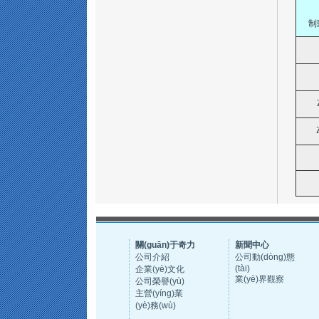
制
關(guān)于奇力
新聞中心
公司介紹
公司動(dòng)態
(tài)
企業(yè)文化
業(yè)界觀察
公司榮譽(yù)
主營(yíng)業
(yè)務(wù)