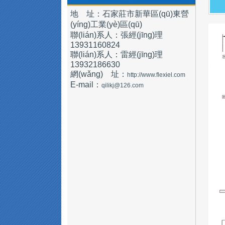
地 址：石家莊市新華區(qū)東營
(yíng)工業(yè)區(qū)
聯(lián)系人：張經(jīng)理
13931160824
聯(lián)系人：雷經(jīng)理
13932186630
網(wǎng) 址：
http://www.flexiel.com
E-mail：
qilikj@126.com